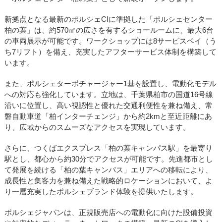
新拠点となる最新のポルシェCIに準拠した「ポルシェセンター
柏の葉」は、約570㎡の広さを有するショールームに、最大6台
の車両展示が可能です。ワークショップには8サービスベイ（う
ち7リフト）を備え、充実したアフターサービス体制を構築して
います。
また、ポルシェターボチャージャー1基を設置し、電動化モデル
への対応も強化しています。立地は、千葉県柏市の国道16号線
沿いに位置し、高い視認性と優れた交通利便性を兼ね備え、常
磐自動車道「柏インターチェンジ」から約2kmと至近距離にあ
り、広域からのスムーズなアクセスを実現しています。
さらに、つくばエクスプレス「柏の葉キャンパス駅」を最寄り
駅とし、都心から約30分でアクセスが可能です。先進都市とし
て発展を続ける「柏の葉キャンパス」エリアへの移転により、
成長性と集客力を兼ね備えた戦略的ロケーションにおいて、よ
り一層充実したポルシェブランド体験を提供いたします。
ポルシェジャパンは、正規販売店への電動化に向けた設備投資