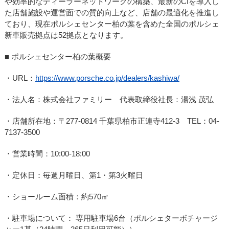
や効率的なディーラーネットワークの構築、最新のCIを導入し
た店舗施設や運営面での質的向上など、店舗の最適化を推進し
ており、現在ポルシェセンター柏の葉を含めた全国のポルシェ
新車販売拠点は52拠点となります。
■ ポルシェセンター柏の葉
概要
・URL：
https://www.porsche.co.jp/dealers/kashiwa/
・法人名：株式会社ファミリー 代表取締役社長：湯浅 茂弘
・店舗所在地：〒277-0814 千葉県柏市正連寺412-3 TEL：04-
7137-3500
・営業時間：10:00-18:00
・定休日：毎週月曜日、第1・第3火曜日
・ショールーム面積：約570㎡
・駐車場について： 専用駐車場6台（ポルシェターボチャージ