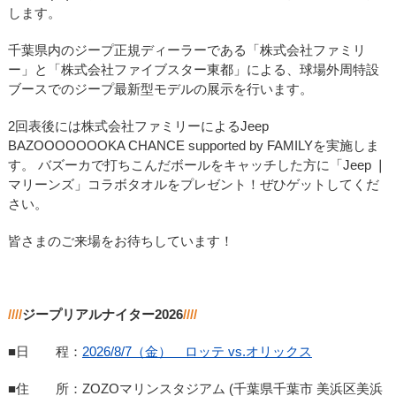
します。
千葉県内のジープ正規ディーラーである「株式会社ファミリ
ー」と「株式会社ファイブスター東都」による、球場外周特設
ブースでのジープ最新型モデルの展示を行います。
2回表後には株式会社ファミリーによるJeep
BAZOOOOOOOKA CHANCE supported by FAMILYを実施しま
す。 バズーカで打ちこんだボールをキャッチした方に「Jeep ❘
マリーンズ」コラボタオルをプレゼント！ぜひゲットしてくだ
さい。
皆さまのご来場をお待ちしています！
////
ジープリアルナイター2026
////
■日 程：
2026/8/7（金） ロッテ vs.オリックス
■住 所：ZOZOマリンスタジアム (千葉県千葉市 美浜区美浜