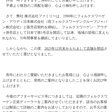
拝啓 時下ますますご清祥のこととお慶び申し上げます。
平素より格別のご高配を賜り、心より御礼申し上げます。
さて、弊社 株式会社ファミリーは、
1990
年にフォルクスワーゲ
ン・アウディ日本株式会社（現フォルクスワーゲングループジャパ
ン株式会社）と販売店契約を締結し、フォルクスワーゲン・アウデ
ィ併売店として日本で第
1
号店を開店して以来、地域の皆様に支えら
れながら、
35
年間事業を継続してまいりました。
しかしながら、この度、
2025
年
12
月末をもちまして店舗を閉店
さ
せていただく運びとなりました。
長年にわたりご愛顧いただきましたお客様には、心より感謝申し
上げますとともに、突然のご案内となりましたことを深くお詫び申
し上げます。
今後のアフターサービス等につきましては、近隣のフォルクスワ
ーゲン正規ディーラーをご案内させていただきます。該当のお客様
には郵送にて詳細のご案内をお送りしておりますので、お手元の案