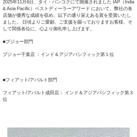
2025年11月6日、タイ・バンコクにて開催されました IAP（India
& Asia Pacific）ベストディーラーアワード において、弊社の各
店舗が優秀な成績を収め、以下の通り栄えある賞を受賞いたし
ました。 日頃よりご愛顧、ご支援を賜っておりますお客様、そ
して関係各位に、心より御礼申し上げます。
■プジョー部門
プジョー千葉店 ：インド＆アジアパシフィック第１位
■フィアット/アバルト部門
フィアット/アバルト成田店：
インド
＆
アジアパシフィック
第３
位