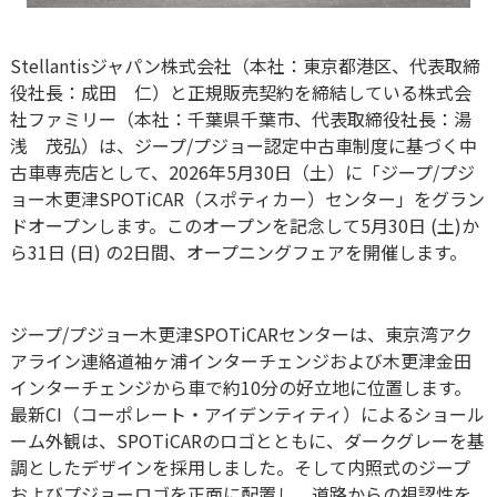
Stellantisジャパン株式会社（本社：東京都港区、代表取締
役社⻑：成田 仁）と正規販売契約を締結している株式会
社ファミリー（本社：千葉県千葉市、代表取締役社長：湯
浅 茂弘）は、ジープ/プジョー認定中古車制度に基づく中
古車専売店として、2026年5⽉30⽇（土）に「ジープ/プジ
ョー木更津SPOTiCAR（スポティカー）センター」をグラン
ドオープンします。このオープンを記念して5⽉30⽇ (土)か
ら31⽇ (日) の2日間、オープニングフェアを開催します。
ジープ/プジョー木更津SPOTiCARセンターは、東京湾アク
アライン連絡道袖ヶ浦インターチェンジおよび木更津金田
インターチェンジから車で約10分の好立地に位置します。
最新CI（コーポレート・アイデンティティ）によるショール
ーム外観は、SPOTiCARのロゴとともに、ダークグレーを基
調としたデザインを採用しました。そして内照式のジープ
およびプジョーロゴを正面に配置し、道路からの視認性を